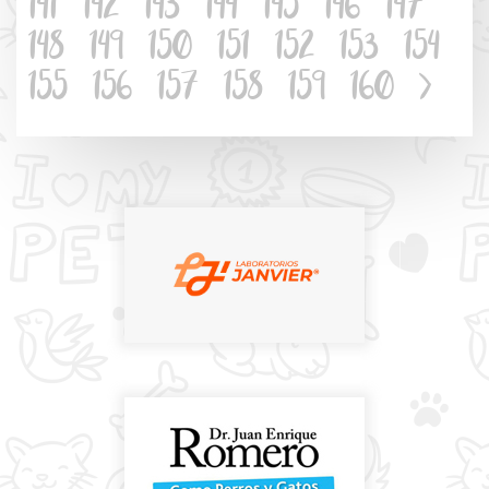
141
142
143
144
145
146
147
148
149
150
151
152
153
154
155
156
157
158
159
160
>