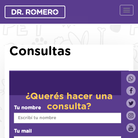
Ver
Naveg
Consultas
¿Querés hacer una
consulta?
Tu nombre
Tu mail