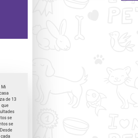
 Mi
 casa
za de 13
e que
cultades
tos se
ntos se
 Desde
e cada