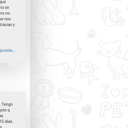
 que
no se
ero no
ue nos
racias y
puesta...
. Tengo
opte q
as
5 dias...
as