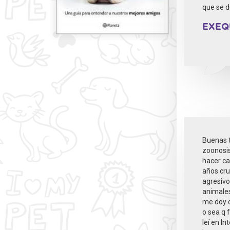
que se 
EXEQ
Buenas t
zoonosis
hacer ca
años cru
agresivo
animales
me doy c
o sea q 
leí en I