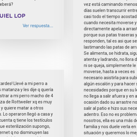
deberá?
vez está caminando menos
días suelen transcurrir entr
UIEL LOP
casi todo el tiempo acostad
cuando necesita moverse 
Ver respuesta...
directamente apela a arras
porque sus patas traseras y
responden, tal es asi que se
lastimando las patas de arr
Se alimenta, se hidrata, sig
atenta y ladrando, no llora 
ni se queja, simplemente le
moverse, hasta a veces es
necesario asistirla para subi
ardes! Llevé a mi perro a
algún escalón y para hacer 
 matanza y les dije q quería
necesidades porque en su l
strar a mi perro macho de 4
no llega a salir afuera y en 
za de Rottweiler xq es muy
ocasión dado su arrastre no
 y quiere matar a otros
salir al patio e hizo sus ne
. Lo operaron llegó a casa y
adentro. Eso no es problem
uenta q tiene los testículos
nosotros, ella es una más d
fue esterilización supongo,
familia y nos duele verla en
nternet q no disminuyen las
situación y queremos lo me