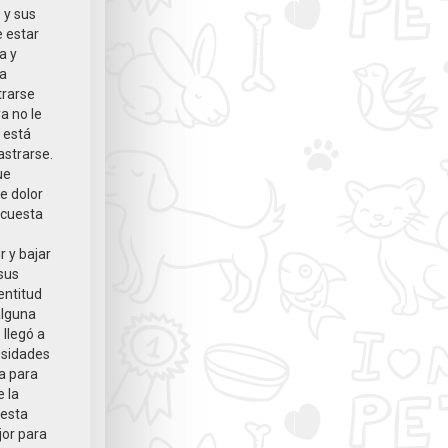
 y sus
e estar
a y
ya
trarse
a no le
 está
astrarse.
ue
de dolor
 cuesta
r y bajar
sus
entitud
alguna
 llegó a
cesidades
a para
e la
 esta
jor para