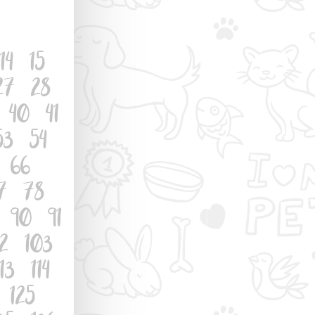
14
15
27
28
40
41
53
54
66
7
78
90
91
2
103
113
114
125