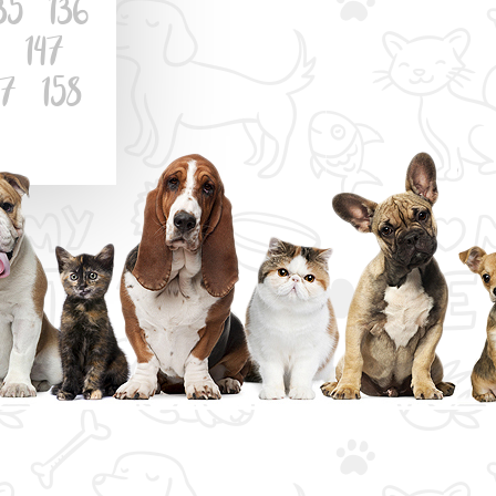
35
136
147
57
158