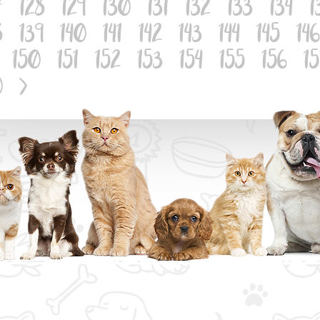
7
128
129
130
131
132
133
134
1
8
139
140
141
142
143
144
145
146
150
151
152
153
154
155
156
1
0
>