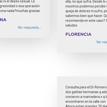
 ni el deseo sexual. Le
ella, no que sufra. Desde lo
agresividad o esa operación
nosotros podemos percibir 
ciona nada?muchas gracias
queja de dolores ni sufre, p
sabemos bien que hacer. Q
ANA
recomienda en este caso? G
saludos.
Ver respuesta...
FLORENCIA
Ver res
Consulta para el Dr Romero
dos gatitas hermanas q ad
crecieron a mamadera x q l
encontraron en la calle con 1
Ahora estan grandes 70 di