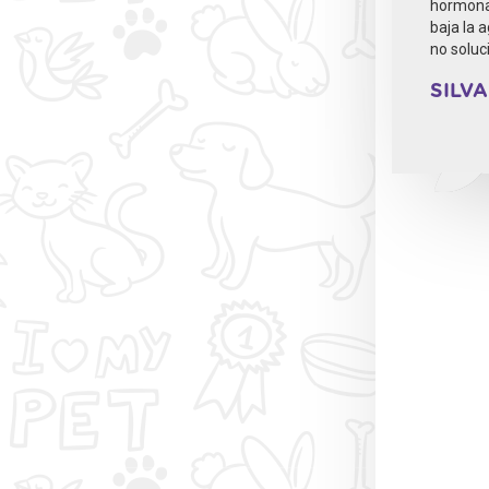
hormonas
baja la 
no solu
SILV