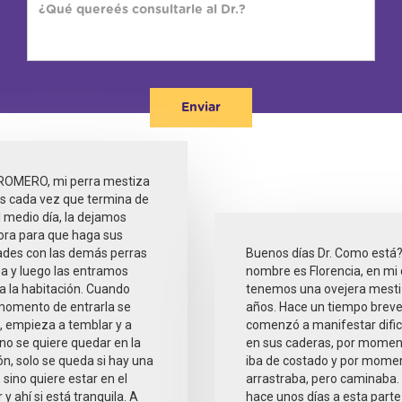
Enviar
 ROMERO, mi perra mestiza
s cada vez que termina de
 medio día, la dejamos
ora para que haga sus
des con las demás perras
Buenos días Dr. Como está?
sa y luego las entramos
nombre es Florencia, en mi
a la habitación. Cuando
tenemos una ovejera mesti
 momento de entrarla se
años. Hace un tiempo brev
 empieza a temblar y a
comenzó a manifestar difi
 no se quiere quedar en la
en sus caderas, por momen
ón, solo se queda si hay una
iba de costado y por mome
 sino quiere estar en el
arrastraba, pero caminaba.
y ahí si está tranquila. A
hace unos días a esta part