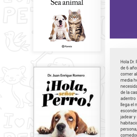
Hola Dr.
de 6 año
comer al
media h
necesida
de la ca
adentro 
llega el
esconde,
jadear y
habitaci
persona,
comedor 