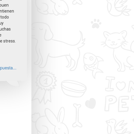
 buen
antienen
e todo
uy
muchas
e
 stress.
puesta...