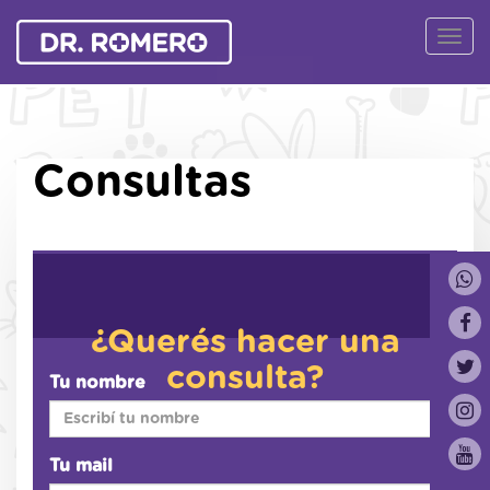
Ver
Naveg
Consultas
¿Querés hacer una
consulta?
Tu nombre
Tu mail