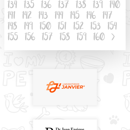
134
135
136
137
138
139
140
141
142
143
144
145
146
147
148
149
150
151
152
153
154
155
156
157
158
159
160
>